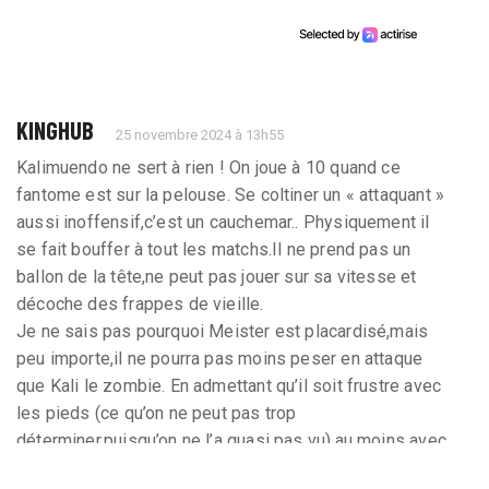
KINGHUB
25 novembre 2024 à 13h55
Kalimuendo ne sert à rien ! On joue à 10 quand ce
fantome est sur la pelouse. Se coltiner un « attaquant »
aussi inoffensif,c’est un cauchemar.. Physiquement il
se fait bouffer à tout les matchs.Il ne prend pas un
ballon de la tête,ne peut pas jouer sur sa vitesse et
décoche des frappes de vieille.
Je ne sais pas pourquoi Meister est placardisé,mais
peu importe,il ne pourra pas moins peser en attaque
que Kali le zombie. En admettant qu’il soit frustre avec
les pieds (ce qu’on ne peut pas trop
déterminer,puisqu’on ne l’a quasi pas vu),au moins avec
son physique il pourrait impacter dans le jeu aérien.