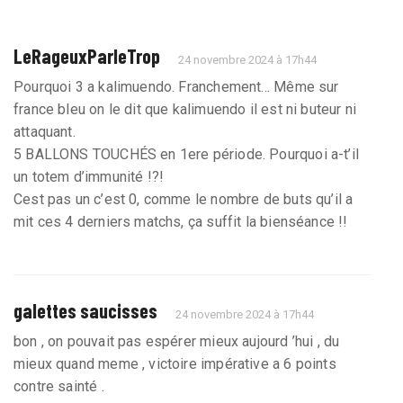
LeRageuxParleTrop
24 novembre 2024 à 17h44
Pourquoi 3 a kalimuendo. Franchement... Même sur
france bleu on le dit que kalimuendo il est ni buteur ni
attaquant.
5 BALLONS TOUCHÉS en 1ere période. Pourquoi a-t’il
un totem d’immunité !?!
Cest pas un c’est 0, comme le nombre de buts qu’il a
mit ces 4 derniers matchs, ça suffit la bienséance !!
galettes saucisses
24 novembre 2024 à 17h44
bon , on pouvait pas espérer mieux aujourd ’hui , du
mieux quand meme , victoire impérative a 6 points
contre sainté .