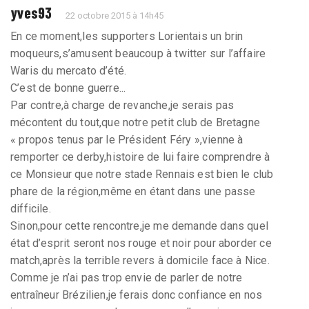
yves93
22 octobre 2015 à 14h45
En ce moment,les supporters Lorientais un brin
moqueurs,s’amusent beaucoup à twitter sur l’affaire
Waris du mercato d’été.
C’est de bonne guerre...
Par contre,à charge de revanche,je serais pas
mécontent du tout,que notre petit club de Bretagne
« propos tenus par le Président Féry »,vienne à
remporter ce derby,histoire de lui faire comprendre à
ce Monsieur que notre stade Rennais est bien le club
phare de la région,même en étant dans une passe
difficile.
Sinon,pour cette rencontre,je me demande dans quel
état d’esprit seront nos rouge et noir pour aborder ce
match,après la terrible revers à domicile face à Nice.
Comme je n’ai pas trop envie de parler de notre
entraîneur Brézilien,je ferais donc confiance en nos