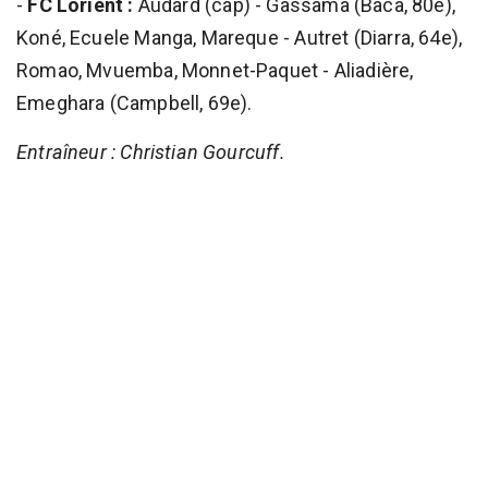
-
FC Lorient :
Audard (cap) - Gassama (Baca, 80e),
Koné, Ecuele Manga, Mareque - Autret (Diarra, 64e),
Romao, Mvuemba, Monnet-Paquet - Aliadière,
Emeghara (Campbell, 69e).
Entraîneur : Christian Gourcuff.