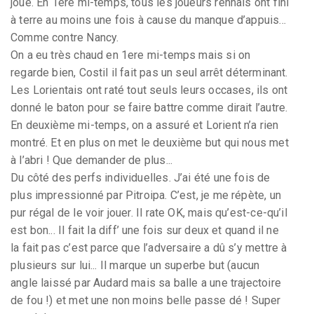
joue. En 1ere mi-temps, tous les joueurs rennais ont fini
à terre au moins une fois à cause du manque d’appuis...
Comme contre Nancy.
On a eu très chaud en 1ere mi-temps mais si on
regarde bien, Costil il fait pas un seul arrêt déterminant.
Les Lorientais ont raté tout seuls leurs occases, ils ont
donné le baton pour se faire battre comme dirait l’autre.
En deuxième mi-temps, on a assuré et Lorient n’a rien
montré. Et en plus on met le deuxième but qui nous met
à l’abri ! Que demander de plus...
Du côté des perfs individuelles. J’ai été une fois de
plus impressionné par Pitroipa. C’est, je me répète, un
pur régal de le voir jouer. Il rate OK, mais qu’est-ce-qu’il
est bon... Il fait la diff’ une fois sur deux et quand il ne
la fait pas c’est parce que l’adversaire a dû s’y mettre à
plusieurs sur lui... Il marque un superbe but (aucun
angle laissé par Audard mais sa balle a une trajectoire
de fou !) et met une non moins belle passe dé ! Super