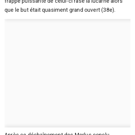
frappe puissante de celui-ci rase la lucarne alors
que le but était quasiment grand ouvert (38e).
Après ce déchaînement des Merlus conclu