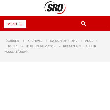
MENU
ACCUEIL
>
ARCHIVES
>
SAISON 2011-2012
>
PROS
>
LIGUE 1
>
FEUILLES DE MATCH
>
RENNES A SU LAISSER
PASSER L’ORAGE