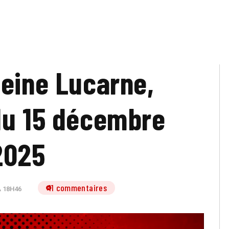
leine Lucarne,
du 15 décembre
2025
11 commentaires
 18H46