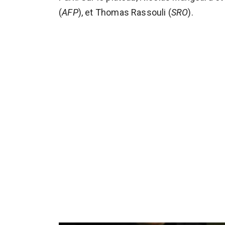
(
AFP
), et Thomas Rassouli (
SRO
).