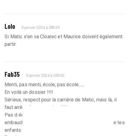
Lolo
9 janvier 2024 à 08h39
Si Matic s’en va Cloarec et Maurice doivent également
partir
Fab35
9 janvier 2024 à 09h00
Menti, pas menti, école, pas école......
En voilà un dossier !!!!
Sérieux, respect pour la carrière de Matic, mais là, il
faut arrêter les conneries !!!!
Pas d école internationale ???? Et bien Matic,
embauche un précepteur à domicile, pour le bien de tes
enfants ( ce que je comprends, en tant que père).