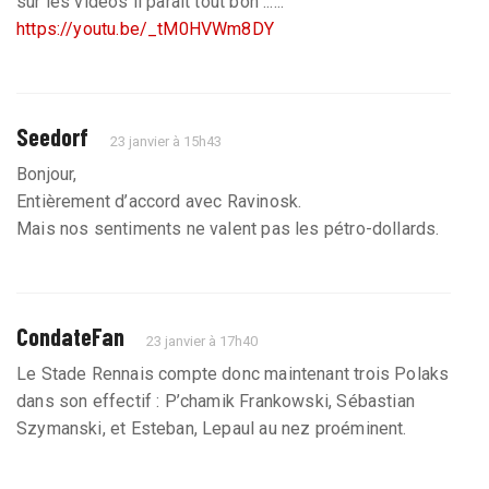
sur les videos il parait tout bon ......
https://youtu.be/_tM0HVWm8DY
Seedorf
23 janvier à 15h43
Bonjour,
Entièrement d’accord avec Ravinosk.
Mais nos sentiments ne valent pas les pétro-dollards.
CondateFan
23 janvier à 17h40
Le Stade Rennais compte donc maintenant trois Polaks
dans son effectif : P’chamik Frankowski, Sébastian
Szymanski, et Esteban, Lepaul au nez proéminent.