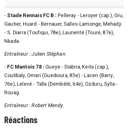
-
Stade Rennais FC B :
Pelleray - Leroyer (cap.), Gru,
Gautier, Huard - Bernauer, Salles-Lamonge, Mehadji
- S. Diarra (Toufiqui, 78e), Laurienté (Touré, 87e),
Nkada.
Entraîneur : Julien Stéphan
.
-
FC Mantois 78 :
Gueye - Diabira, Keita (cap.),
Coulibaly, Omari (Guedioura, 85e) - Lacen (Barry,
76e), Lelevé - Talla (Dembélé, 64e), Ozduru, Sylla -
Rouag.
Entraîneur : Robert Mendy
.
Réactions