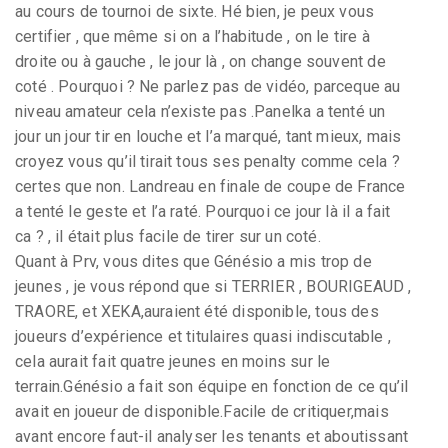
au cours de tournoi de sixte. Hé bien, je peux vous
certifier , que même si on a l’habitude , on le tire à
droite ou à gauche , le jour là , on change souvent de
coté . Pourquoi ? Ne parlez pas de vidéo, parceque au
niveau amateur cela n’existe pas .Panelka a tenté un
jour un jour tir en louche et l’a marqué, tant mieux, mais
croyez vous qu’il tirait tous ses penalty comme cela ?
certes que non. Landreau en finale de coupe de France
a tenté le geste et l’a raté. Pourquoi ce jour là il a fait
ca ? , il était plus facile de tirer sur un coté.
Quant à Prv, vous dites que Génésio a mis trop de
jeunes , je vous répond que si TERRIER , BOURIGEAUD ,
TRAORE, et XEKA,auraient été disponible, tous des
joueurs d’expérience et titulaires quasi indiscutable ,
cela aurait fait quatre jeunes en moins sur le
terrain.Génésio a fait son équipe en fonction de ce qu’il
avait en joueur de disponible.Facile de critiquer,mais
avant encore faut-il analyser les tenants et aboutissant