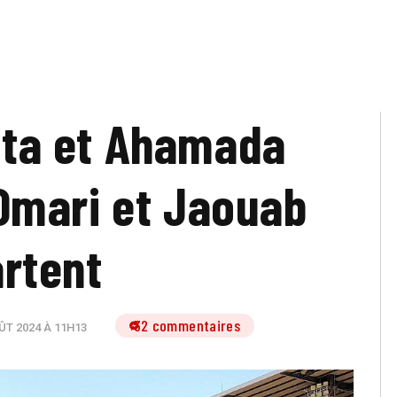
Jota et Ahamada
Omari et Jaouab
rtent
32 commentaires
ÛT 2024 À 11H13