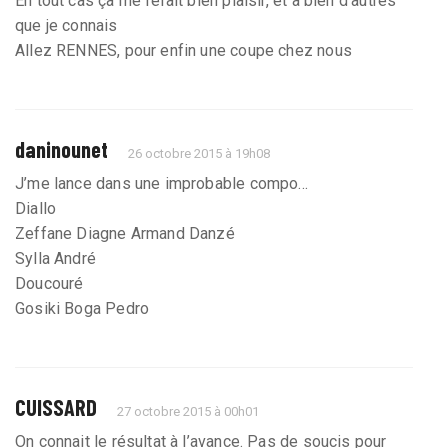
En tout cas ça me ferait bien plaisir, et à bien d’autres
que je connais
Allez RENNES, pour enfin une coupe chez nous
daninounet
26 octobre 2015 à 19h08
J’me lance dans une improbable compo...
Diallo
Zeffane Diagne Armand Danzé
Sylla André
Doucouré
Gosiki Boga Pedro
CUISSARD
27 octobre 2015 à 00h01
On connait le résultat à l’avance. Pas de soucis pour