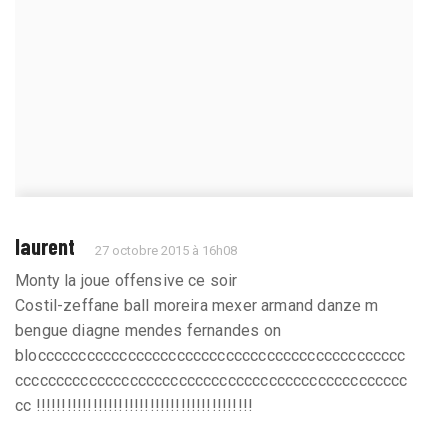
laurent
27 octobre 2015 à 16h08
Monty la joue offensive ce soir
Costil-zeffane ball moreira mexer armand danze m
bengue diagne mendes fernandes on
bloccccccccccccccccccccccccccccccccccccccccccccc
cccccccccccccccccccccccccccccccccccccccccccccccc
cc !!!!!!!!!!!!!!!!!!!!!!!!!!!!!!!!!!!!!!!!!!