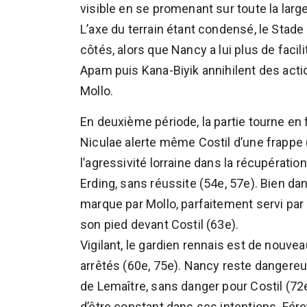
visible en se promenant sur toute la large
L’axe du terrain étant condensé, le Stade
côtés, alors que Nancy a lui plus de facili
Apam puis Kana-Biyik annihilent des acti
Mollo.
En deuxième période, la partie tourne en
Niculae alerte même Costil d’une frappe 
l’agressivité lorraine dans la récupérati
Erding, sans réussite (54e, 57e). Bien da
marque par Mollo, parfaitement servi par
son pied devant Costil (63e).
Vigilant, le gardien rennais est de nouve
arrêtés (60e, 75e). Nancy reste dangereu
de Lemaître, sans danger pour Costil (72
d’être constant dans ses intentions. Fére