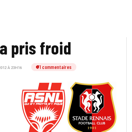
a pris froid
71 commentaires
2012 À 23H16