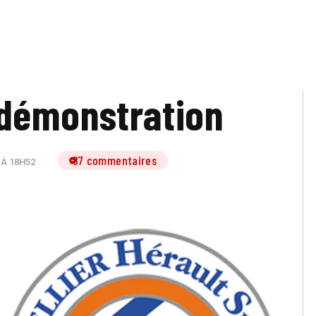
démonstration
87 commentaires
 À 18H52