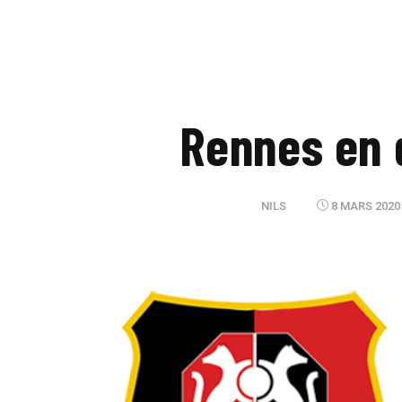
Rennes en 
NILS
8 MARS 2020