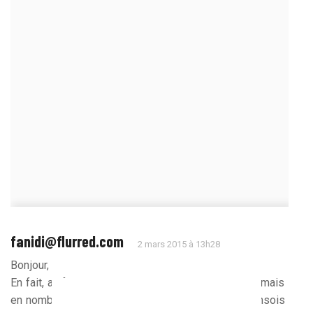
fanidi@flurred.com
2 mars 2015 à 13h28
Bonjour,
En fait, au final, Kombouaré peut dire ce qu’il veut, mais
en nombre d’occasions franche devant les but, Lensois