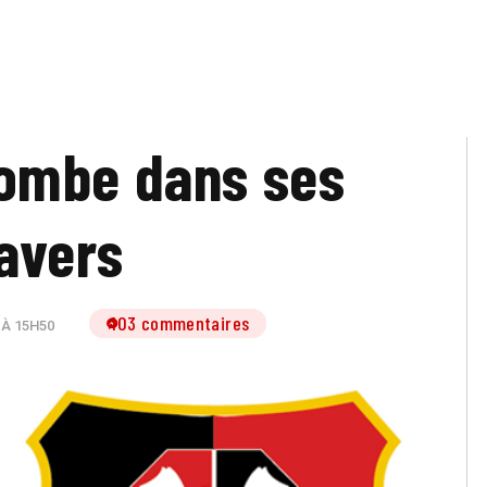
ombe dans ses
avers
103 commentaires
 À 15H50