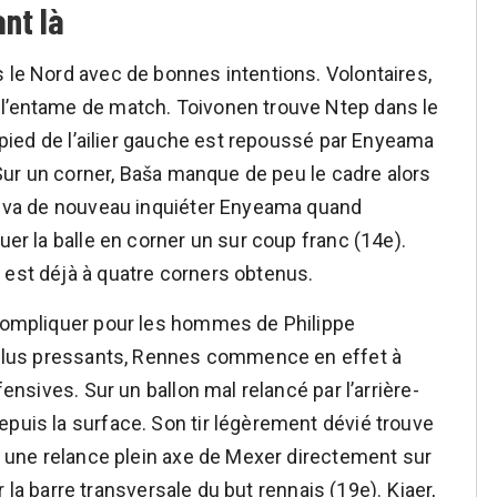
nt là
s le Nord avec de bonnes intentions. Volontaires,
 l’entame de match. Toivonen trouve Ntep dans le
u pied de l’ailier gauche est repoussé par Enyeama
. Sur un corner, Baša manque de peu le cadre alors
es va de nouveau inquiéter Enyeama quand
uer la balle en corner un sur coup franc (14e).
 est déjà à quatre corners obtenus.
 compliquer pour les hommes de Philippe
t plus pressants, Rennes commence en effet à
fensives. Sur un ballon mal relancé par l’arrière-
epuis la surface. Son tir légèrement dévié trouve
ur une relance plein axe de Mexer directement sur
ler la barre transversale du but rennais (19e). Kjaer,