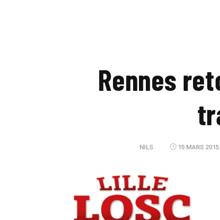
Rennes ret
tr
NILS
15 MARS 2015