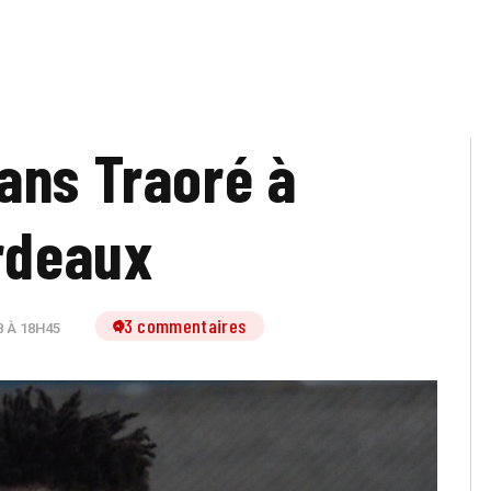
ans Traoré à
rdeaux
13 commentaires
 À 18H45