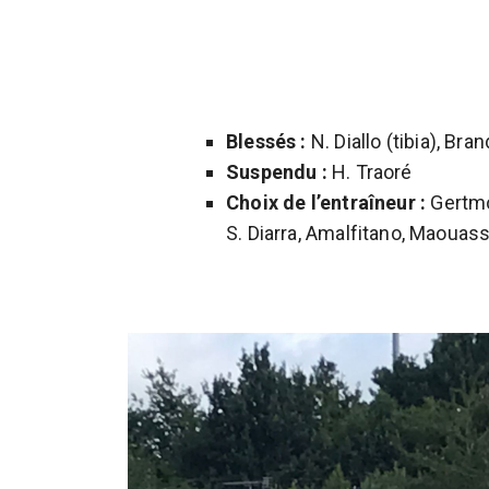
Blessés :
N. Diallo (tibia), Bra
Suspendu :
H. Traoré
Choix de l’entraîneur :
Gertmon
S. Diarra, Amalfitano, Maouas