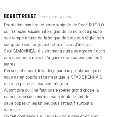
BONNET ROUGE
23 mai 2016 à 19h36
Prestation sans relief voire insipide de René RUELLO
qui n’a lâché aucune info digne de ce nom et a passé
son temps à faire de la langue de bois et à régler ses
comptes avec les journalistes d’ici et d’ailleurs.
Seul SIMONNEAUX s’est montré un peu agressif dans
ses questions mais il n’a guère été soutenu par les 3
autres.
Personnellement, très déçu par une prestation qui ne
nous a rien appris si ce n’est que le STADE RENNAIS
est à sa place au classement (sic).
Autant dire qu’il ne faut pas espérer grand chose la
saison prochaine hormis sans doute le fait de
développer un jeu un peu plus attractif surtout à
domicile.
On fait confiance à GOURCUFF pour cela et on s’en