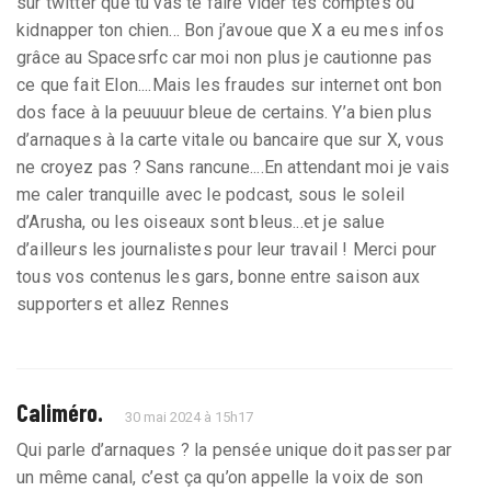
sur twitter que tu vas te faire vider tes comptes ou
kidnapper ton chien... Bon j’avoue que X a eu mes infos
grâce au Spacesrfc car moi non plus je cautionne pas
ce que fait Elon....Mais les fraudes sur internet ont bon
dos face à la peuuuur bleue de certains. Y’a bien plus
d’arnaques à la carte vitale ou bancaire que sur X, vous
ne croyez pas ? Sans rancune....En attendant moi je vais
me caler tranquille avec le podcast, sous le soleil
d’Arusha, ou les oiseaux sont bleus...et je salue
d’ailleurs les journalistes pour leur travail ! Merci pour
tous vos contenus les gars, bonne entre saison aux
supporters et allez Rennes
Caliméro.
30 mai 2024 à 15h17
Qui parle d’arnaques ? la pensée unique doit passer par
un même canal, c’est ça qu’on appelle la voix de son