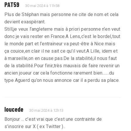
PAT59
30 mai 2024 à 11h58
Plus de Stéphan mais personne ne cite de nom et cela
devient exaspèrant.
Still,je veux l’angleterre mais à priori personne n’en veut
donc je vais rester en France.A Lens,c’est le bordel,tout
le monde part et l’entraineur va peut-être à Nice mais
ça couice,en clair il ne sait ce qu’il veut.A Lille, idem et
à marseille,on en cause pas.De la stabilité,il nous faut
de la stabilité.Pour finir,très mauvais de faire revenir un
ancien joueur car cela fonctionne rarement bien.......du
type Aguerd qu’on nous annonce car il a perdu sa place.
loucede
30 mai 2024 à 12h13
Bonjour ... c’est vrai que c’est une contrainte de
s’inscrire sur X ( ex Twitter )..