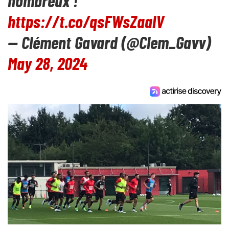
nombreux !
https://t.co/qsFWsZaalV
— Clément Gavard (@Clem_Gavv)
May 28, 2024