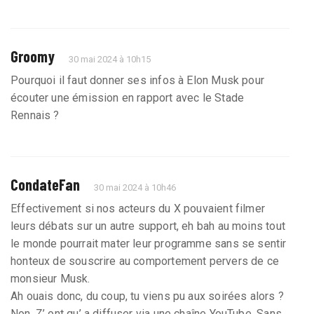
Groomy
30 mai 2024 à 10h15
Pourquoi il faut donner ses infos à Elon Musk pour
écouter une émission en rapport avec le Stade
Rennais ?
CondateFan
30 mai 2024 à 10h46
Effectivement si nos acteurs du X pouvaient filmer
leurs débats sur un autre support, eh bah au moins tout
le monde pourrait mater leur programme sans se sentir
honteux de souscrire au comportement pervers de ce
monsieur Musk.
Ah ouais donc, du coup, tu viens pu aux soirées alors ?
Non. Z’ ont qu’ a diffuser via une chaîne YouTube. Sans