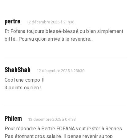
pertre
12 décembre 2025 à 21h36
Et Fofana toujours blessé-blessé ou bien simplement
biffé…Pourvu qu’on arrive à le revendre…
ShabShab
12 décembre 2025 à 23h30
Cool une compo !!
3 points ou rien !
Philem
13 décembre 2025 à 07h33
Pour répondre à Pertre FOFANA veut rester à Rennes.
Pas étonnant gros salaire. Il pense revenir au top