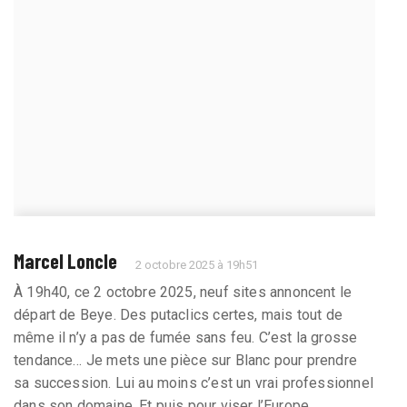
Marcel Loncle
2 octobre 2025 à 19h51
À 19h40, ce 2 octobre 2025, neuf sites annoncent le
départ de Beye. Des putaclics certes, mais tout de
même il n’y a pas de fumée sans feu. C’est la grosse
tendance… Je mets une pièce sur Blanc pour prendre
sa succession. Lui au moins c’est un vrai professionnel
dans son domaine. Et puis pour viser l’Europe…