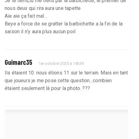
Je te tiens,tu me tiens par la barbichette, le premier de
nous deux qui rira aura une tapette
Aie aie ça fait mal...
Beye a force de se gratter la barbichette a la fin de la
saison il n’y aura plus aucun poil
Guimarc35
1er octobre 2025 à 14h39
Ils étaient 10. nous étions 11 sur le terrain. Mais en tant
que joueurs je me pose cette question...combien
étaient seulement là pour la photo. ???