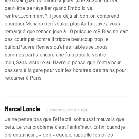
inexistant,pas de maître à jouer .,une attaque qui va
peut-être se réveiller quand Embollo va
rentrer….comment ?,il joue déjà ah bon ,on comprend
pourquoi Monaco n’en voulait plus.Au fait ,avez vous
remarqué que rennes joue à 10 puisque mR Blas ne sait
pas courir par contre il tripote beaucoup trop le
ballon.Pauvre Rennes,qu’elles faiblesse…nous
sommes partis encore une fois pour le ventre
mou,.Sans victoire au Havre,je pense que l’entraîneur
passera à la gare pour voir les horaires des trains pour
retourner à Paris.
Marcel Loncle
2 octobre 2025 à 08h26
Je ne pense pas que l’effectif soit aussi mauvais que
cela. Le vrai problème c’est l’entraîneur. Enfin, quand je
dis entraineur… « son » équipe, rappelle les pires