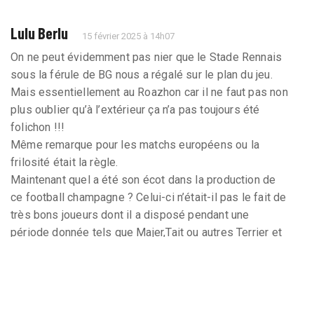
Lulu Berlu
15 février 2025 à 14h07
On ne peut évidemment pas nier que le Stade Rennais
sous la férule de BG nous a régalé sur le plan du jeu.
Mais essentiellement au Roazhon car il ne faut pas non
plus oublier qu’à l’extérieur ça n’a pas toujours été
folichon !!!
Même remarque pour les matchs européens ou la
frilosité était la règle.
Maintenant quel a été son écot dans la production de
ce football champagne ? Celui-ci n’était-il pas le fait de
très bons joueurs dont il a disposé pendant une
période donnée tels que Majer,Tait ou autres Terrier et
dont il n’est pas pour tous à l’origine de leurs venues.
Je pense que c’est plutôt la conjonction de ces 2
paramètres qui nous ont permis de vibrer autant.
Il reste néanmoins que Genesio reste un bon entraineur