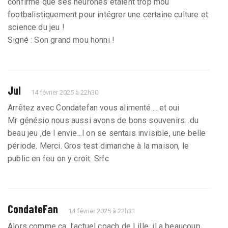
confirmé que ses neurones étaient trop mou
footbalistiquement pour intégrer une certaine culture et
science du jeu !
Signé : Son grand mou honni !
Jul
14 février 2025 à 22h30
Arrêtez avec Condatefan vous alimenté.....et oui
Mr génésio nous aussi avons de bons souvenirs...du
beau jeu ,de l envie...l on se sentais invisible, une belle
période. Merci. Gros test dimanche à la maison, le
public en feu on y croit. Srfc
CondateFan
14 février 2025 à 22h31
Alors comme ça, l’actuel coach de Lille, il a beaucoup