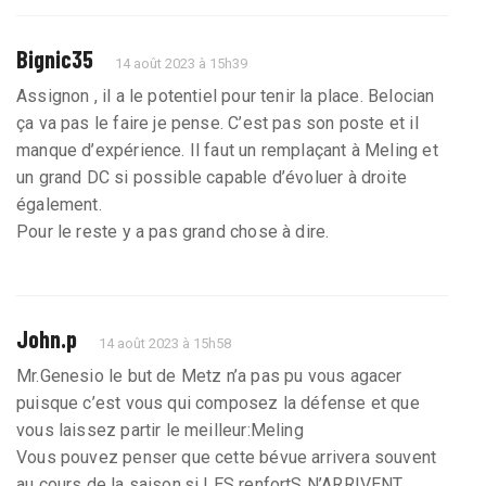
Bignic35
14 août 2023 à 15h39
Assignon , il a le potentiel pour tenir la place. Belocian
ça va pas le faire je pense. C’est pas son poste et il
manque d’expérience. Il faut un remplaçant à Meling et
un grand DC si possible capable d’évoluer à droite
également.
Pour le reste y a pas grand chose à dire.
John.p
14 août 2023 à 15h58
Mr.Genesio le but de Metz n’a pas pu vous agacer
puisque c’est vous qui composez la défense et que
vous laissez partir le meilleur:Meling
Vous pouvez penser que cette bévue arrivera souvent
au cours de la saison,si LES renfortS N’ARRIVENT