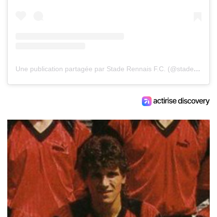
Une publication partagée par Stade Rennais F.C. (@staderennaisfc)