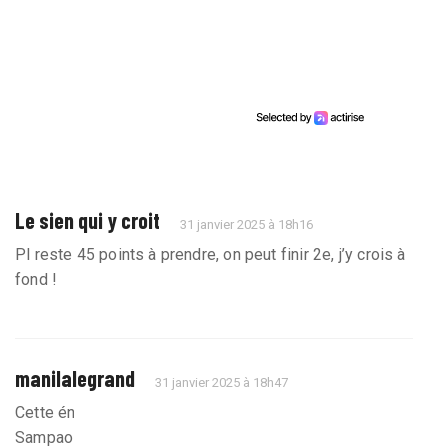
Le sien qui y croit
31 janvier 2025 à 18h16
Pl reste 45 points à prendre, on peut finir 2e, j’y crois à
fond !
manilalegrand
31 janvier 2025 à 18h47
Cette énergie positive, c’est ce qu’on attendait de
Sampaoli mais elle n’est jamais venue.