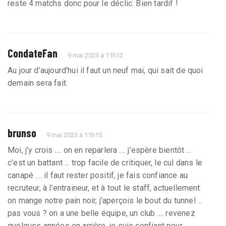
reste 4 matchs donc pour le déclic. Bien tardif !
CondateFan
9 mai 2023 à 11h12
Au jour d’aujourd’hui il faut un neuf mai, qui sait de quoi
demain sera fait.
brunso
9 mai 2023 à 11h15
Moi, j’y crois .... on en reparlera .... j’espère bientôt ...
c’est un battant ... trop facile de critiquer, le cul dans le
canapé .... il faut rester positif, je fais confiance au
recruteur, à l’entraineur, et à tout le staff, actuellement
on mange notre pain noir, j’aperçois le bout du tunnel ...
pas vous ? on a une belle équipe, un club .... revenez
quelques années en arrière, je suis confiant pour