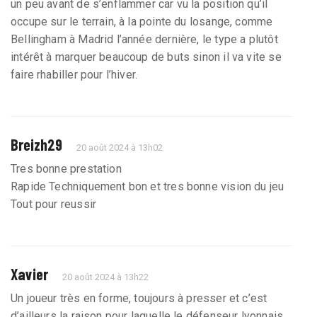
un peu avant de s’enflammer car vu la position qu’il
occupe sur le terrain, à la pointe du losange, comme
Bellingham à Madrid l’année dernière, le type a plutôt
intérêt à marquer beaucoup de buts sinon il va vite se
faire rhabiller pour l’hiver.
Breizh29
20 août 2024 à 13h02
Tres bonne prestation
Rapide Techniquement bon et tres bonne vision du jeu
Tout pour reussir
Xavier
20 août 2024 à 13h22
Un joueur très en forme, toujours à presser et c’est
d’ailleurs la raison pour laquelle le défenseur lyonnais