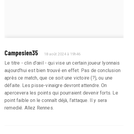
Campesien35
18 août 2024 à 19h46
Le titre - clin d’œil - qui vise un certain joueur lyonnais
aujourd’hui est bien trouvé en effet. Pas de conclusion
après ce match, que ce soit une victoire (?), ou une
défaite. Les pisse-vinaigre devront attendre. On
apercevera les points qui pourraient devenir forts. Le
point faible on le connaît déjà, l’attaque. Il y sera
remedié. Allez Rennes.