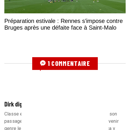
Préparation estivale : Rennes s’impose contre
Bruges après une défaite face à Saint-Malo
1 COMMENTAIRE
Dirk diggler
7 mars 2012 à 15h45
Classe et élégant le stéphane..Nan je déconne. De son
passage a Rennes je n’en ais qu’un très vague souvenir
genre le tacheron de défense. Des mecs comme ca y