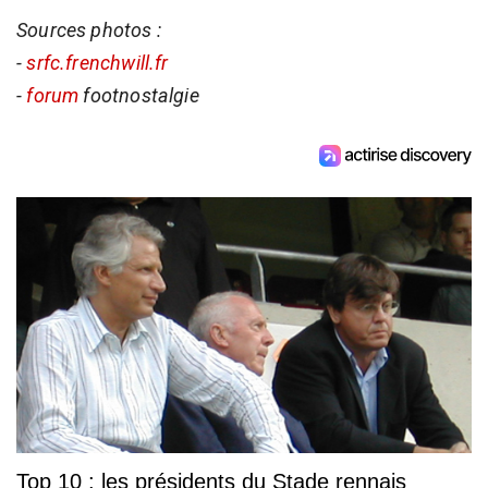
Sources photos :
-
srfc.frenchwill.fr
-
forum
footnostalgie
Top 10 : les présidents du Stade rennais