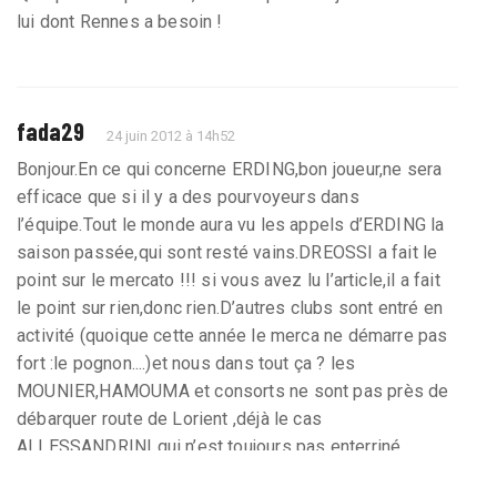
lui dont Rennes a besoin !
fada29
24 juin 2012 à 14h52
Bonjour.En ce qui concerne ERDING,bon joueur,ne sera
efficace que si il y a des pourvoyeurs dans
l’équipe.Tout le monde aura vu les appels d’ERDING la
saison passée,qui sont resté vains.DREOSSI a fait le
point sur le mercato !!! si vous avez lu l’article,il a fait
le point sur rien,donc rien.D’autres clubs sont entré en
activité (quoique cette année le merca ne démarre pas
fort :le pognon....)et nous dans tout ça ? les
MOUNIER,HAMOUMA et consorts ne sont pas près de
débarquer route de Lorient ,déjà le cas
ALLESSANDRINI qui n’est toujours pas enterriné
.Content pour S POULIN,dommage qu’il ne signe pas à