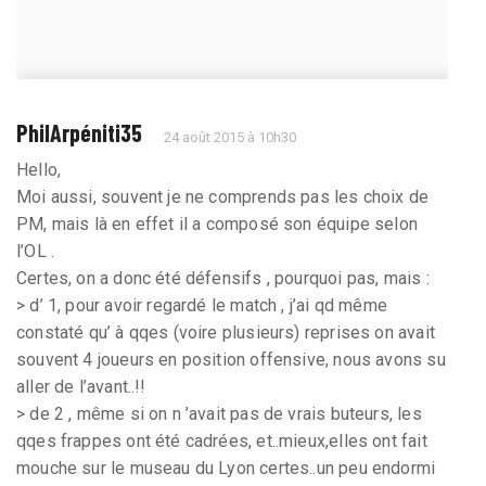
PhilArpéniti35
24 août 2015 à 10h30
Hello,
Moi aussi, souvent je ne comprends pas les choix de
PM, mais là en effet il a composé son équipe selon
l’OL .
Certes, on a donc été défensifs , pourquoi pas, mais :
> d’ 1, pour avoir regardé le match , j’ai qd même
constaté qu’ à qqes (voire plusieurs) reprises on avait
souvent 4 joueurs en position offensive, nous avons su
aller de l’avant..!!
> de 2 , même si on n ’avait pas de vrais buteurs, les
qqes frappes ont été cadrées, et..mieux,elles ont fait
mouche sur le museau du Lyon certes..un peu endormi