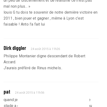
un peu de discernement et de réalisme ce n’est pas
mal non plus... »
louis G tu dois te souvenir de notre dernière victoire en
2011 , bien jouer et gagner , même à Lyon c’est
faisable ! Anto l’a fait lui
Dirk diggler
24 août 2015 à 11h26
Philippe Montanier digne descendant de Robert
Accard.
J’aurais préfèré de Rinus michels..
pat
24 août 2015 à 11h56
quand je lis certain messages ça me fait rigoler . le
stade a gagné ça y est on on peux jouer le top 5 , ou