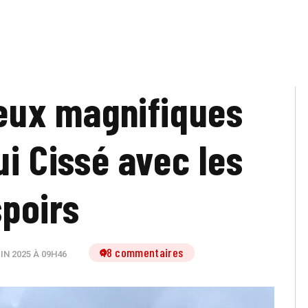
deux magnifiques
ui Cissé avec les
poirs
18 commentaires
IN 2025 À 09H46