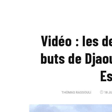
Vidéo : les 
buts de Djao
Es
THOMAS RASSOULI
18 JU