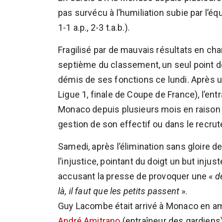
pas survécu à l’humiliation subie par l’é
1-1 a.p., 2-3 t.a.b.).
Fragilisé par de mauvais résultats en ch
septième du classement, un seul point d
démis de ses fonctions ce lundi. Après 
Ligue 1, finale de Coupe de France), l’en
Monaco depuis plusieurs mois en raison d
gestion de son effectif ou dans le recru
Samedi, après l’élimination sans gloire d
l’injustice, pointant du doigt un but injus
accusant la presse de provoquer une «
d
là, il faut que les petits passent
».
Guy Lacombe était arrivé à Monaco en a
André Amitrano
(entraîneur des gardiens