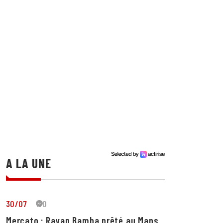
A LA UNE
30/07
30
Mercato : Rayan Bamba prêté au Mans