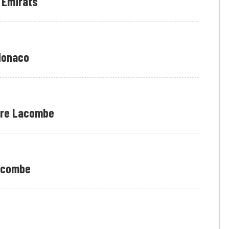
 Émirats
Monaco
’ère Lacombe
Lacombe