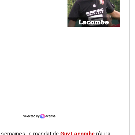
s semaines, le mandat de
Guy Lacombe
n’aura