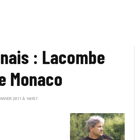
nais : Lacombe
de Monaco
NVIER 2011 À 16H57