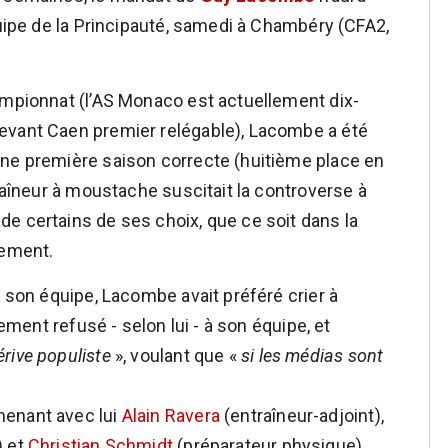
quipe de la Principauté, samedi à Chambéry (CFA2,
ampionnat (l’AS Monaco est actuellement dix-
evant Caen premier relégable), Lacombe a été
une première saison correcte (huitième place en
traîneur à moustache suscitait la controverse à
e certains de ses choix, que ce soit dans la
tement.
e son équipe, Lacombe avait préféré crier à
tement refusé - selon lui - à son équipe, et
érive populiste
», voulant que «
si les médias sont
menant avec lui
Alain Ravera
(entraîneur-adjoint),
) et
Christian Schmidt
(préparateur physique).