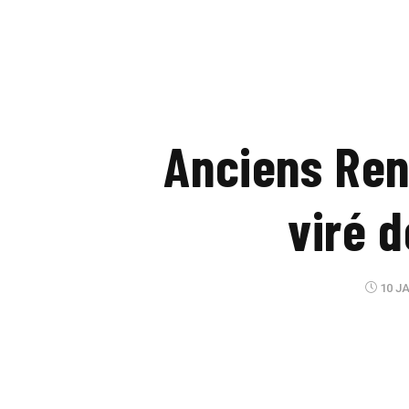
Anciens Ren
viré 
10 JA