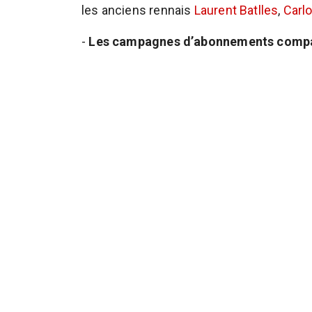
les anciens rennais
Laurent Batlles
,
Carl
-
Les campagnes d’abonnements compa