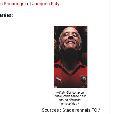
os Bocanegra
et
Jacques Faty
.
rées :
Sources : Stade rennais FC /