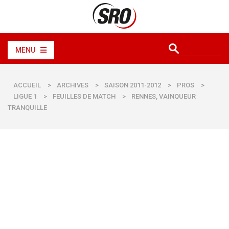
MENU
ACCUEIL
>
ARCHIVES
>
SAISON 2011-2012
>
PROS
>
LIGUE 1
>
FEUILLES DE MATCH
>
RENNES, VAINQUEUR
TRANQUILLE