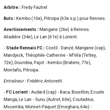
Arbitre :
Fredy Fautrel
Buts :
Kembo (10e), Pitroipa (63e s.p.) pour Rennes.
Avertissements :
Mangane (26e) à Rennes.
Aliadière (34e), Le Lan (61e) à Lorient.
-
Stade Rennais FC :
Costil - Danzé, Mangane (cap),
Mandjeck, Théophile-Catherine - M’Vila (Tettey,
72e), Doumbia, Pajot - Kembo (Brahimi, 77e),
Montaño, Pitroipa.
Entraîneur : Frédéric Antonetti.
-
FC Lorient :
Audard (cap) - Baca, Bourillon, Ecuele
Manga, Le Lan - Sunu (Autret, 60e), Coutadeur,
Mvuemba, Monnet-Paquet (Emeghara, 64e) -