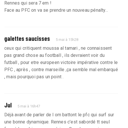
Rennes qui sera 7 em !
Face au PFC on va se prendre un nouveau pénalty...
galettes saucisses
5 mai à 15h28
ceux qui critiquent moussa al tamari , ne connaissent
pas grand chose au football , ils devraient voir du
futball , pour etre europeen victoire impérative contre le
PFC , après , contre marseille ,ça semble mal embarqué
, mais pourquoi pas un point .
Jul
5 mai à 16h47
Déjà avant de parler de l om battont le pfc qui surf sur
une bonne dynamique. Rennes c’est sabordé tt seul