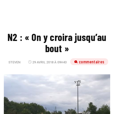
N2 : « On y croira jusqu’au
bout »
4 commentaires
STEVEN
29 AVRIL 2018 À 09H43