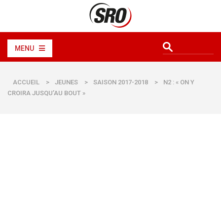
MENU
ACCUEIL
>
JEUNES
>
SAISON 2017-2018
>
N2 : « ON Y
CROIRA JUSQU’AU BOUT »