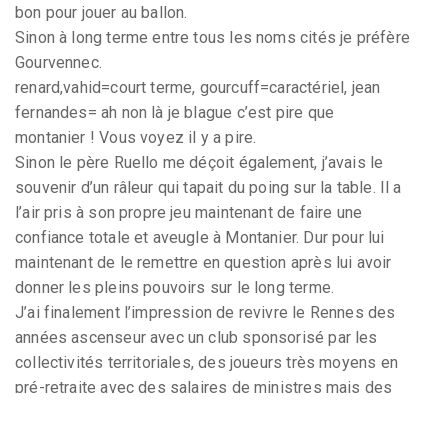
bon pour jouer au ballon.
Sinon à long terme entre tous les noms cités je préfère
Gourvennec.
renard,vahid=court terme, gourcuff=caractériel, jean
fernandes= ah non là je blague c’est pire que
montanier ! Vous voyez il y a pire.
Sinon le père Ruello me déçoit également, j’avais le
souvenir d’un râleur qui tapait du poing sur la table. Il a
l’air pris à son propre jeu maintenant de faire une
confiance totale et aveugle à Montanier. Dur pour lui
maintenant de le remettre en question après lui avoir
donner les pleins pouvoirs sur le long terme.
J’ai finalement l’impression de revivre le Rennes des
années ascenseur avec un club sponsorisé par les
collectivités territoriales, des joueurs très moyens en
pré-retraite avec des salaires de ministres mais des
ambitions limitées et peu d’envie, peu de jeunes qui
sortent du centre de formation et avec un potentiel