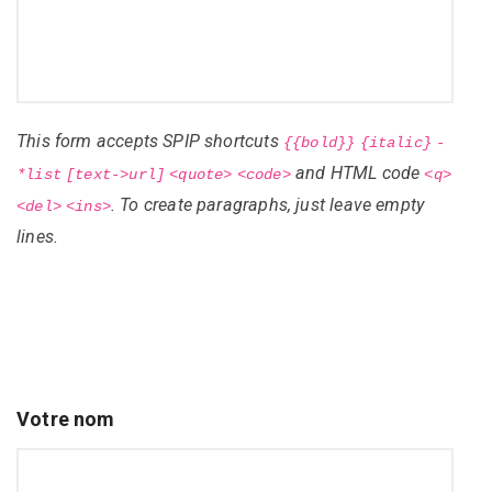
This form accepts SPIP shortcuts
{{bold}}
{italic}
-
and HTML code
*list
[text->url]
<quote>
<code>
<q>
. To create paragraphs, just leave empty
<del>
<ins>
lines.
Votre nom