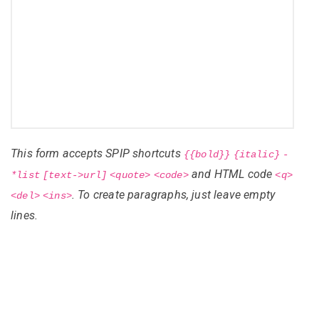
This form accepts SPIP shortcuts
{{bold}}
{italic}
-
and HTML code
*list
[text->url]
<quote>
<code>
<q>
. To create paragraphs, just leave empty
<del>
<ins>
lines.