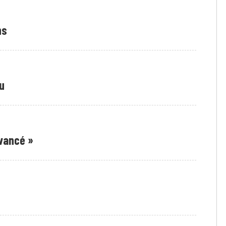
hs
u
avancé »