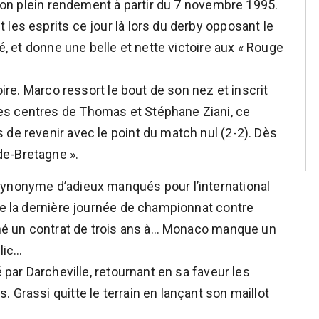
e son plein rendement à partir du 7 novembre 1995.
les esprits ce jour là lors du derby opposant le
lé, et donne une belle et nette victoire aux « Rouge
oire. Marco ressort le bout de son nez et inscrit
es centres de Thomas et Stéphane Ziani, ce
 de revenir avec le point du match nul (2-2). Dès
de-Bretagne ».
synonyme d’adieux manqués pour l’international
 de la dernière journée de championnat contre
igné un contrat de trois ans à… Monaco manque un
blic…
é par Darcheville, retournant en sa faveur les
 Grassi quitte le terrain en lançant son maillot