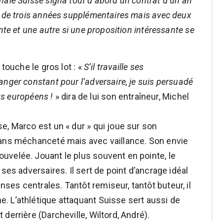
nale Suisse signa tout d’abord un contrat d’un an
r de trois années supplémentaires mais avec deux
nte et une autre si une proposition intéressante se
 touche le gros lot : «
S’il travaille ses
nger constant pour l’adversaire, je suis persuadé
nts européens !
» dira de lui son entraîneur, Michel
e, Marco est un « dur » qui joue sur son
sans méchanceté mais avec vaillance. Son envie
uvelée. Jouant le plus souvent en pointe, le
ses adversaires. Il sert de point d’ancrage idéal
es centrales. Tantôt remiseur, tantôt buteur, il
. L’athlétique attaquant Suisse sert aussi de
derrière (Darcheville, Wiltord, André).