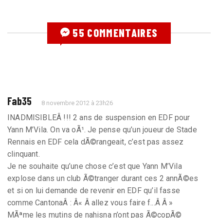
55 COMMENTAIRES
Fab35
8 novembre 2012 à 23h26
INADMISIBLEÂ !!! 2 ans de suspension en EDF pour
Yann M’Vila. On va oÃ¹. Je pense qu’un joueur de Stade
Rennais en EDF cela dÃ©rangeait, c’est pas assez
clinquant.
Je ne souhaite qu’une chose c’est que Yann M’Vila
explose dans un club Ã©tranger durant ces 2 annÃ©es
et si on lui demande de revenir en EDF qu’il fasse
comme CantonaÂ : Â« Â allez vous faire f...Â Â »
MÃªme les mutins de nahisna n’ont pas Ã©copÃ©