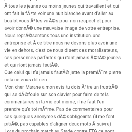
Ã tous les jeunes ou moins jeunes qui travaillent et qui
ont fait la fÃªte voir une nuit blanche avant d’aller au
boulot vous Ãªtes virÃ©s pour non respect et pour
avoir donnÃ© une mauvaise image de votre entreprise.
Nous reprÃ©sentons tous une institution, une
entreprise et Ã ce titre nous ne devons plus avoir une
vie en dehors, c’est ce nous disent ces moralisateurs,
ces personnes parfaites qui n’ont jamais Ã©tÃ© jeunes
et qui n’ont jamais fautÃ©.
Que celui qui n’a jamais fautÃ© jette la premiÃ¨re pierre
cela ne vous dit rien.
Mon cher Marane a mon avis tu dois Ãªtre un frustrÃ©
qui se dÃ©foule sur son clavier pour faire de tels
commentaires si ta vie est morne, il ne faut t’en
prendre qu’a toi mÃªme. Pas de commentaires pour
ces quelques anonymes dÃ©sobligeants (il me font
pitiÃ©, pas capables d’aligner deux mots Ã suivre)
Lors du prochain match au Stade contre ETG ce sont