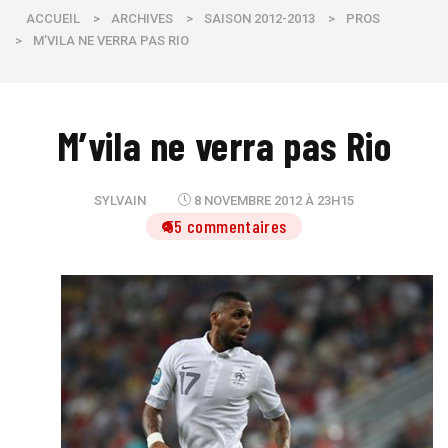
ACCUEIL
>
ARCHIVES
>
SAISON 2012-2013
>
PROS
>
M’VILA NE VERRA PAS RIO
M’vila ne verra pas Rio
SYLVAIN
8 NOVEMBRE 2012 À 23H15
55 commentaires