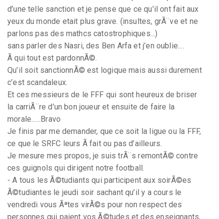
d’une telle sanction et je pense que ce qu’il ont fait aux
yeux du monde etait plus grave. (insultes, grÃ¨ve et ne
parlons pas des mathcs catostrophiques...)
sans parler des Nasri, des Ben Arfa et j’en oublie....
Ã qui tout est pardonnÃ©.
Qu’il soit sanctionnÃ© est logique mais aussi durement
c’est scandaleux.
Et ces messieurs de le FFF qui sont heureux de briser
la carriÃ¨re d’un bon joueur et ensuite de faire la
morale......Bravo
Je finis par me demander, que ce soit la ligue ou la FFF,
ce que le SRFC leurs Ã fait ou pas d’ailleurs.
Je mesure mes propos, je suis trÃ¨s remontÃ© contre
ces guignols qui dirigent notre football.
- A tous les Ã©tudiants qui participent aux soirÃ©es
Ã©tudiantes le jeudi soir sachant qu’il y a cours le
vendredi vous Ãªtes virÃ©s pour non respect des
personnes qui paient vos Ã©tudes et des enseignants,