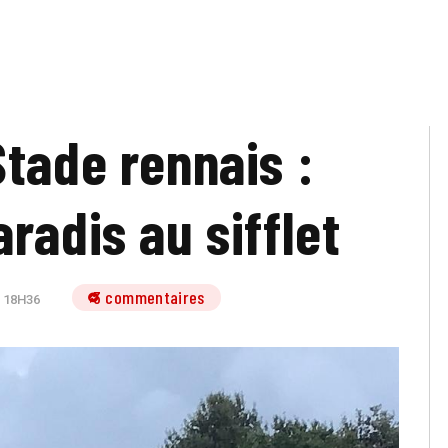
Stade rennais :
radis au sifflet
3 commentaires
 18H36