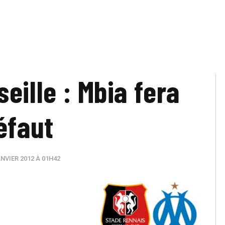
eille : Mbia fera
éfaut
NVIER 2012 À 01H42