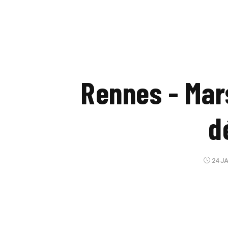
Rennes - Mars
d
24 JA