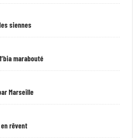
 des siennes
M’bia marabouté
ar Marseille
 en rêvent