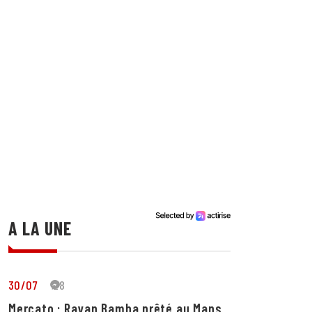
A LA UNE
30/07
28
Mercato : Rayan Bamba prêté au Mans