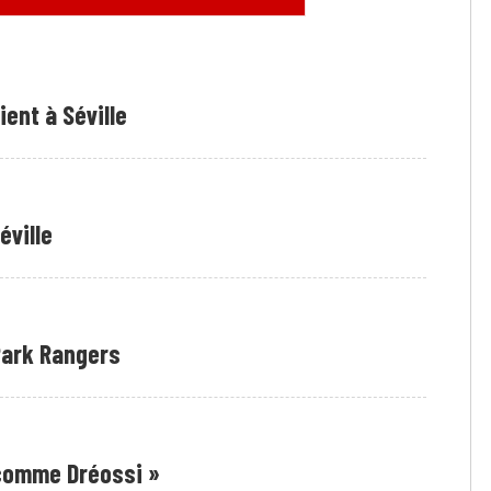
ent à Séville
éville
Park Rangers
 comme Dréossi »