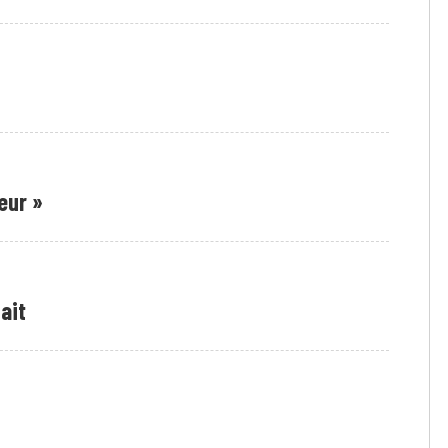
œur »
ait
e