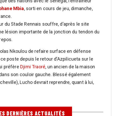
que des nations avec le Sénégal, l’entraîneur
phane Mbia
, sorti en cours de jeu, dimanche,
rance.
r du Stade Rennais souffre, d’après le site
une lésion importante de la jonction du tendon du
 repos.
icolas Nkoulou de refaire surface en défense
 ce poste depuis le retour d’Azpilicueta sur le
ui préfère
Djimi Traoré
, un ancien de la maison
 dans son couloir gauche. Blessé également
heville), Lucho devrait reprendre, quant à lui,
SES DERNIÈRES ACTUALITÉS