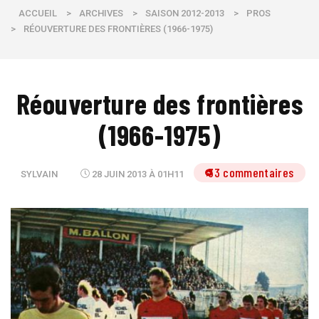
ACCUEIL
>
ARCHIVES
>
SAISON 2012-2013
>
PROS
>
RÉOUVERTURE DES FRONTIÈRES (1966-1975)
Réouverture des frontières
(1966-1975)
33 commentaires
SYLVAIN
28 JUIN 2013 À 01H11